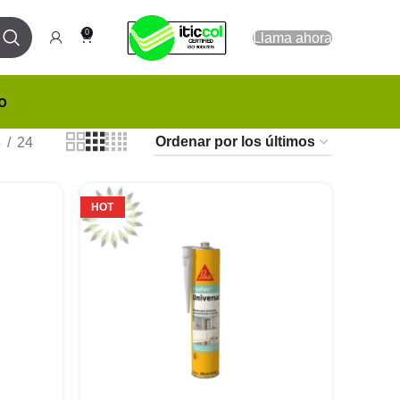
0
Llama ahora
o
8
24
HOT