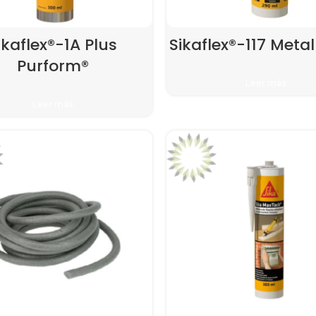
ikaflex®-1A Plus
Sikaflex®-117 Metal
Purform®
Leer más
Leer más