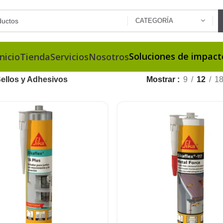
CATEGORÍA
Soluciones de impact
Inicio
Tienda
Servicios
Nosotros
ellos y Adhesivos
Mostrar
9
12
1