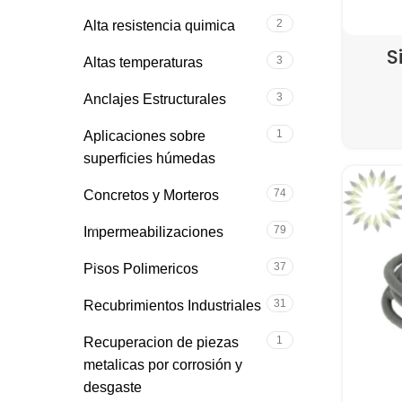
2
Alta resistencia quimica
S
3
Altas temperaturas
3
Anclajes Estructurales
1
Aplicaciones sobre
superficies húmedas
74
Concretos y Morteros
79
Impermeabilizaciones
37
Pisos Polimericos
31
Recubrimientos Industriales
1
Recuperacion de piezas
metalicas por corrosión y
desgaste