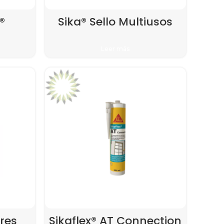
®
Sika® Sello Multiusos
Leer más
ores
Sikaflex® AT Connection