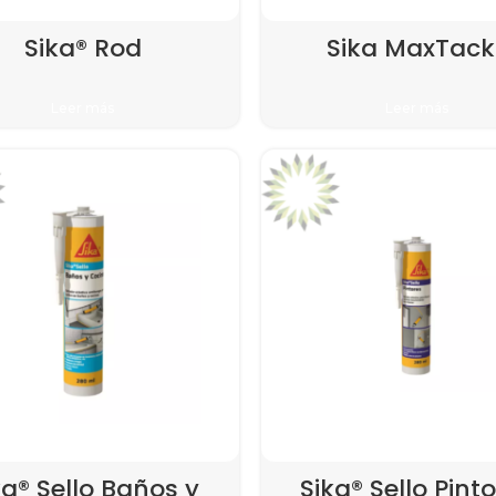
Sika® Rod
Sika MaxTack
Leer más
Leer más
ka® Sello Baños y
Sika® Sello Pint