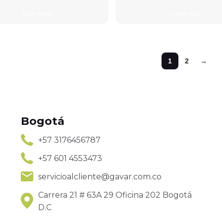
Leer más
Leer más
1
2
→
Bogotá
+57 3176456787
+57 601 4553473
servicioalcliente@gavar.com.co
Carrera 21 # 63A 29 Oficina 202 Bogotá
D.C