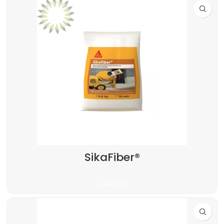
SikaFiber®
Leer más