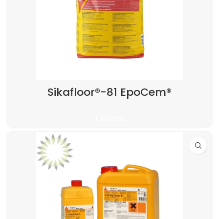
Sikafloor®-81 EpoCem®
Leer más