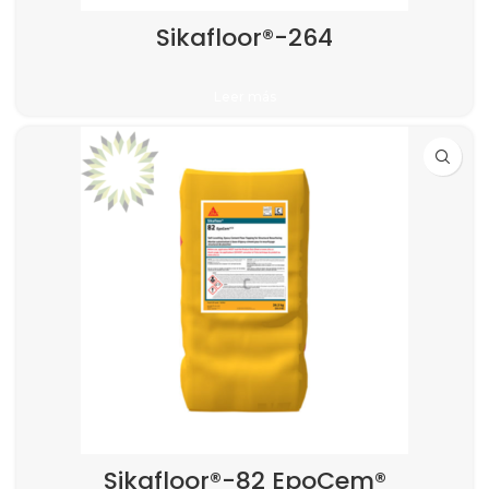
Sikafloor®-264
Leer más
Sikafloor®-82 EpoCem®