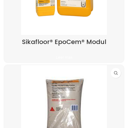
Sikafloor® EpoCem® Modul
Leer más