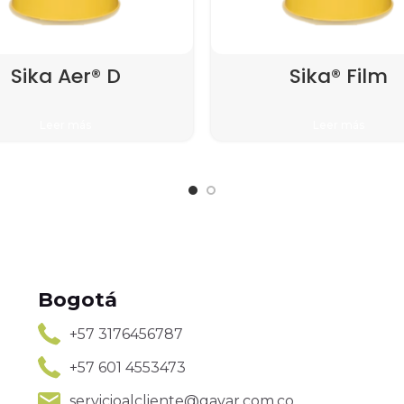
Sika Aer® D
Sika® Film
Leer más
Leer más
Bogotá
+57 3176456787
+57 601 4553473
servicioalcliente@gavar.com.co