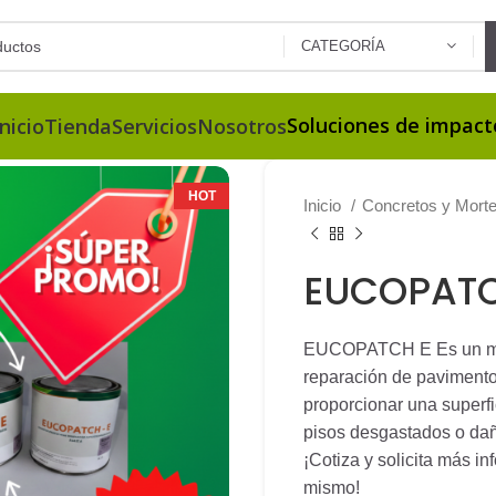
CATEGORÍA
Soluciones de impact
Inicio
Tienda
Servicios
Nosotros
HOT
Inicio
Concretos y Mort
EUCOPAT
EUCOPATCH E Es un mor
reparación de pavimento
proporcionar una superfi
pisos desgastados o daña
¡Cotiza y solicita más i
mismo!