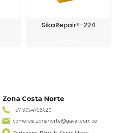
SikaRepair®-224
Leer más
Zona Costa Norte
+57 3054758620
comercialzonanorte@gavar.com.co