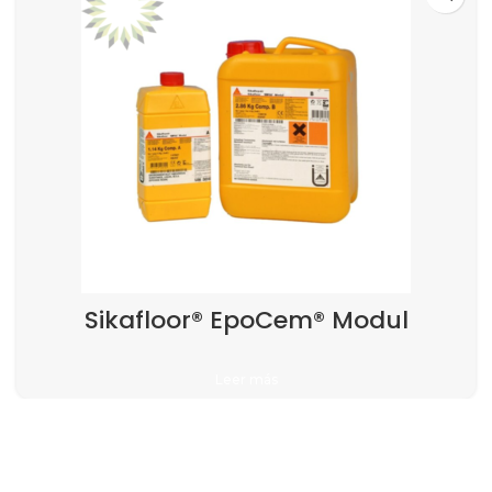
Sikafloor® EpoCem® Modul
Leer más