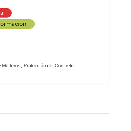
ca
nformación
y Morteros
,
Protección del Concreto