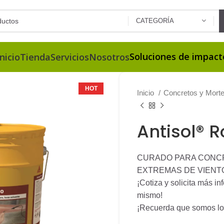
CATEGORÍA
Soluciones de impact
Inicio
Tienda
Servicios
Nosotros
HOT
Inicio
Concretos y Mort
Antisol® R
CURADO PARA CONCR
EXTREMAS DE VIENTO
¡Cotiza y solicita más i
mismo!
¡Recuerda que somos los