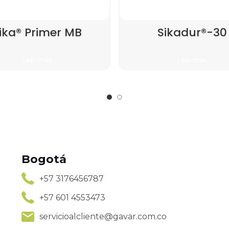
ika® Primer MB
Sikadur®-30
Leer más
Leer más
Bogotá
+57 3176456787
+57 601 4553473
servicioalcliente@gavar.com.co