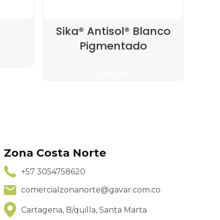
Sika® Antisol® Blanco
Si
Pigmentado
Leer más
Zona Costa Norte
+57 3054758620
comercialzonanorte@gavar.com.co
Cartagena, B/quilla, Santa Marta